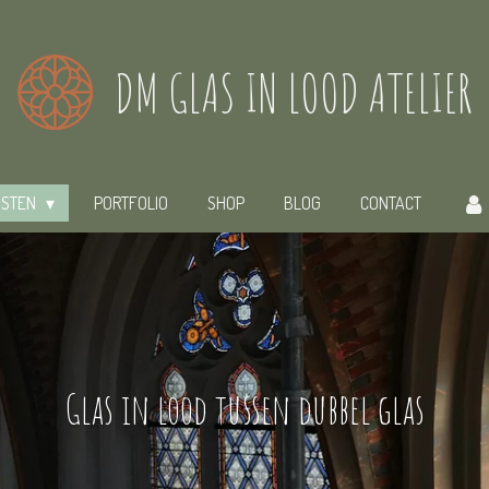
DM GLAS IN LOOD ATELIER
NSTEN
PORTFOLIO
SHOP
BLOG
CONTACT
Glas in lood tussen dubbel glas