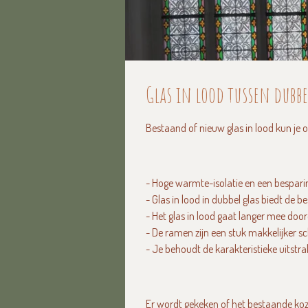
Glas in lood tussen dubbe
Bestaand of nieuw glas in lood kun je o
- Hoge warmte-isolatie en een besparin
- Glas in lood in dubbel glas biedt de b
- Het glas in lood gaat langer mee door
- De ramen zijn een stuk makkelijker 
- Je behoudt de karakteristieke uitstra
Er wordt gekeken of het bestaande kozi