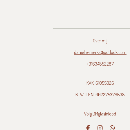
Over mij
danielle-merks@outlook.com
+31634852287
KVK:
61055026
BTW-ID:
NL002275376B38
Volg DMglasinlood